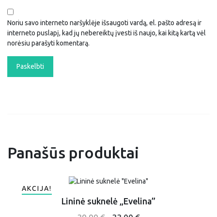
Noriu savo interneto naršyklėje išsaugoti vardą, el. pašto adresą ir
interneto puslapį, kad jų nebereiktų įvesti iš naujo, kai kitą kartą vėl
norėsiu parašyti komentarą.
Panašūs produktai
AKCIJA!
Lininė suknelė „Evelina”
This
Original
Current