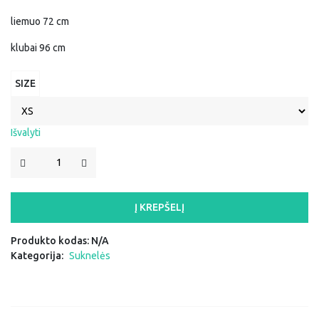
liemuo 72 cm
klubai 96 cm
SIZE
Išvalyti
PRODUKTO
KIEKIS:
SUKNELĖ
"JONĖ"
Į KREPŠELĮ
Produkto kodas:
N/A
Kategorija:
Suknelės