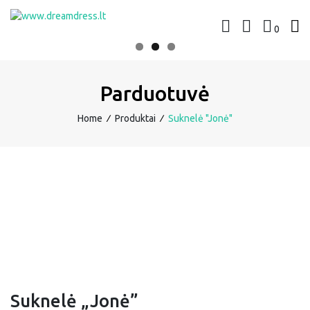
Skip
to
0
www.dreamdress.lt
Suknelės | Kostiumėliai
content
Parduotuvė
Home
∕
Produktai
∕
Suknelė "Jonė"
Suknelė „Jonė”