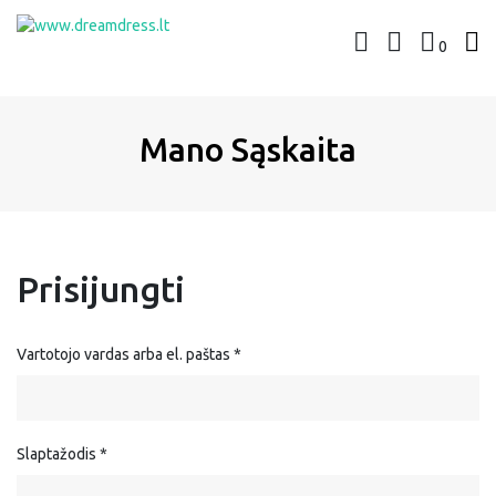
0
www.dreamdress.lt
Suknelės | Kostiumėliai
Mano Sąskaita
Prisijungti
Vartotojo vardas arba el. paštas
*
Slaptažodis
*