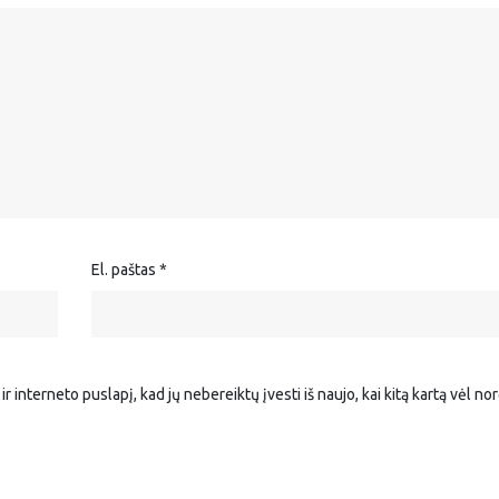
El. paštas
*
r interneto puslapį, kad jų nebereiktų įvesti iš naujo, kai kitą kartą vėl no