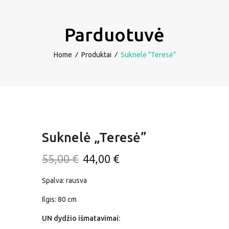
Parduotuvė
Home
∕
Produktai
∕
Suknelė "Teresė"
Suknelė „Teresė”
Original
Current
55,00
€
44,00
€
price
price
Spalva: rausva
was:
is:
Ilgis: 80 cm
55,00 €.
44,00 €.
UN dydžio išmatavimai: