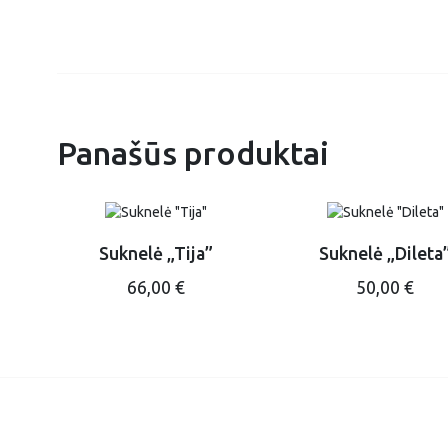
Panašūs produktai
Suknelė „Tija”
Suknelė „Dileta
This
This
66,00
€
50,00
€
product
prod
has
has
multiple
multi
variants.
varian
The
The
options
optio
may
may