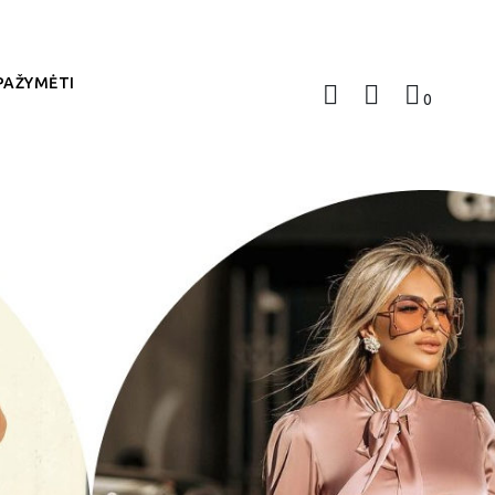
PAŽYMĖTI
0