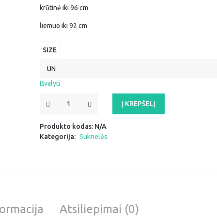
krūtinė iki 96 cm
liemuo iki 92 cm
SIZE
Išvalyti
PRODUKTO
Į KREPŠELĮ
KIEKIS:
SUKNELĖ
Produkto kodas:
N/A
"TERESĖ"
Kategorija:
Suknelės
ormacija
Atsiliepimai (0)