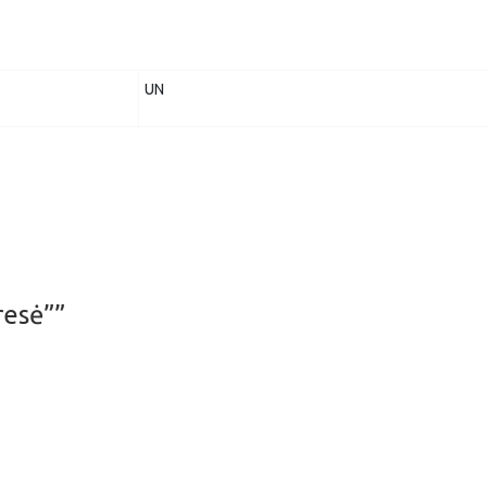
UN
resė””