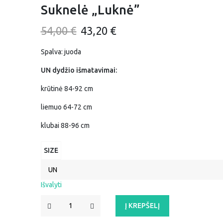
Suknelė „Luknė”
Original
Current
54,00
€
43,20
€
price
price
Spalva: juoda
was:
is:
UN dydžio išmatavimai:
54,00 €.
43,20 €.
krūtinė 84-92 cm
liemuo 64-72 cm
klubai 88-96 cm
SIZE
Išvalyti
PRODUKTO
Į KREPŠELĮ
KIEKIS:
SUKNELĖ