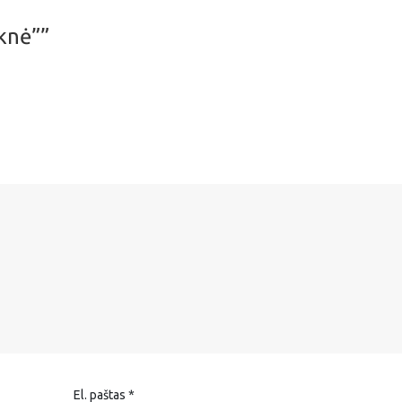
knė””
El. paštas
*