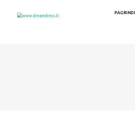
Skip
to
PAGRINDI
content
www.dreamdress.lt
Suknelės | Kostiumėliai