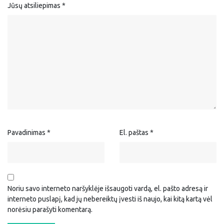
Jūsų atsiliepimas
*
Pavadinimas
*
El. paštas
*
Noriu savo interneto naršyklėje išsaugoti vardą, el. pašto adresą ir
interneto puslapį, kad jų nebereiktų įvesti iš naujo, kai kitą kartą vėl
norėsiu parašyti komentarą.