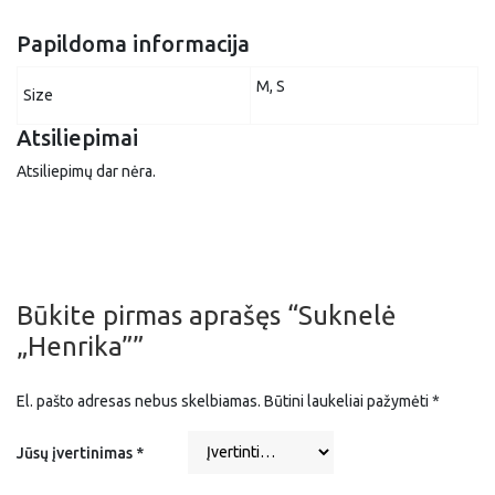
Papildoma informacija
M, S
Size
Atsiliepimai
Atsiliepimų dar nėra.
Būkite pirmas aprašęs “Suknelė
„Henrika””
El. pašto adresas nebus skelbiamas.
Būtini laukeliai pažymėti
*
Jūsų įvertinimas
*