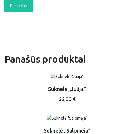
Panašūs produktai
Suknelė „Julija”
This
66,00
€
product
has
multiple
variants.
The
Suknelė „Salomėja”