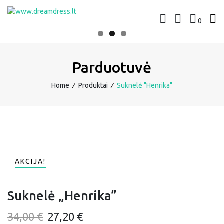
Skip
to
0
www.dreamdress.lt
Suknelės | Kostiumėliai
content
Parduotuvė
Home
∕
Produktai
∕
Suknelė "Henrika"
AKCIJA!
Suknelė „Henrika”
Original
Current
34,00
€
27,20
€