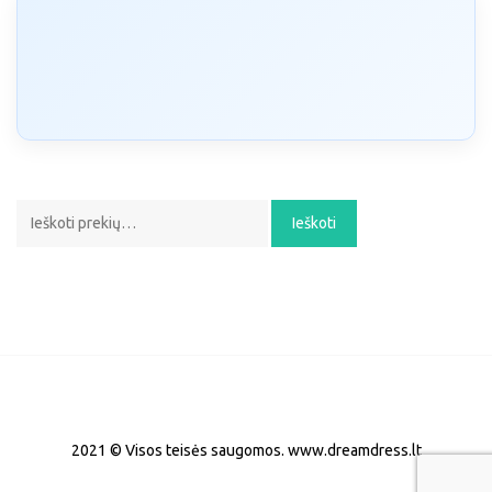
be
chosen
on
the
product
page
Ieškoti:
Ieškoti
2021 © Visos teisės saugomos. www.dreamdress.lt