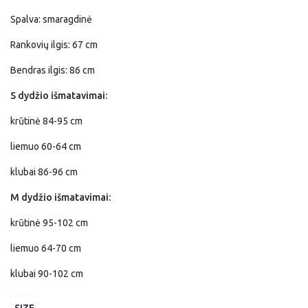
price
price
Spalva: smaragdinė
was:
is:
Rankovių ilgis: 67 cm
34,00 €.
27,20 €.
Bendras ilgis: 86 cm
S dydžio išmatavimai:
krūtinė 84-95 cm
liemuo 60-64 cm
klubai 86-96 cm
M dydžio išmatavimai:
krūtinė 95-102 cm
liemuo 64-70 cm
klubai 90-102 cm
SIZE