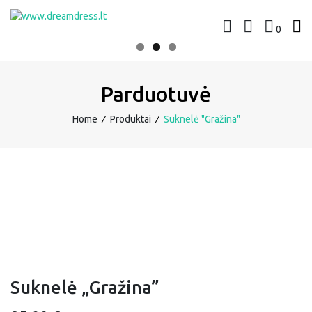
Skip
to
0
www.dreamdress.lt
Suknelės | Kostiumėliai
content
Parduotuvė
Home
∕
Produktai
∕
Suknelė "Gražina"
Suknelė „Gražina”