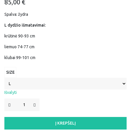
85,00
€
Spalva: žydra
L dydžio išmatavimai:
krūtinė 90-93 cm
liemuo 74-77 cm
klubai 99-101 cm
SIZE
Išvalyti
PRODUKTO
KIEKIS:
SUKNELĖ
"GRAŽINA"
Į KREPŠELĮ