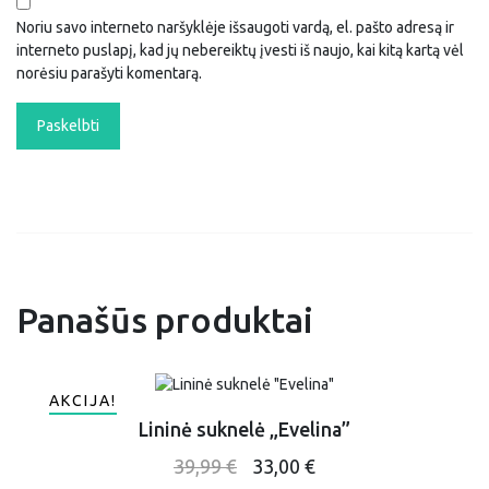
Noriu savo interneto naršyklėje išsaugoti vardą, el. pašto adresą ir
interneto puslapį, kad jų nebereiktų įvesti iš naujo, kai kitą kartą vėl
norėsiu parašyti komentarą.
Panašūs produktai
AKCIJA!
Lininė suknelė „Evelina”
This
Original
Current
39,99
€
33,00
€
product