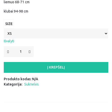
liemuo 68-71 cm
klubai 94-98 cm
SIZE
Išvalyti
PRODUKTO
KIEKIS:
SUKNELĖ
"DOMINYKA"
Į KREPŠELĮ
Produkto kodas:
N/A
Kategorija:
Suknelės