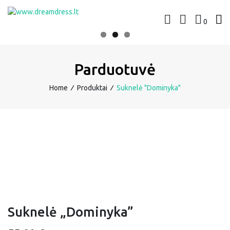
Skip
to
0
www.dreamdress.lt
Suknelės | Kostiumėliai
content
Parduotuvė
Home
∕
Produktai
∕
Suknelė "Dominyka"
Suknelė „Dominyka”