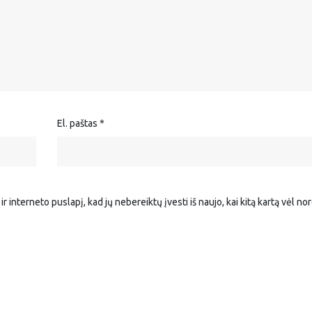
El. paštas
*
r interneto puslapį, kad jų nebereiktų įvesti iš naujo, kai kitą kartą vėl no