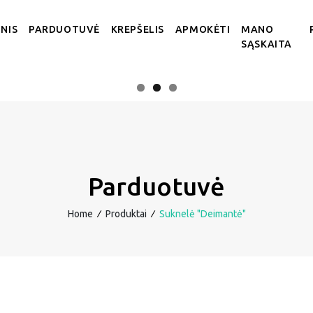
NIS
PARDUOTUVĖ
KREPŠELIS
APMOKĖTI
MANO
SĄSKAITA
Parduotuvė
Home
∕
Produktai
∕
Suknelė "Deimantė"