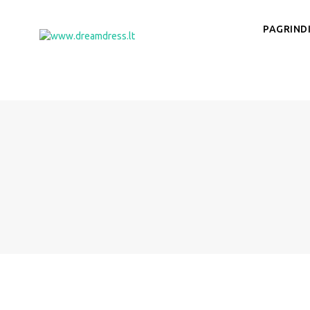
Skip
to
PAGRINDI
content
www.dreamdress.lt
Suknelės | Kostiumėliai