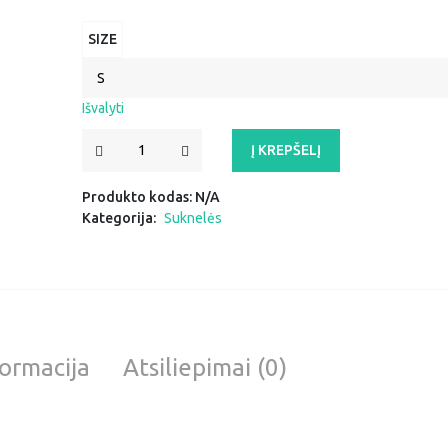
SIZE
Išvalyti
PRODUKTO
Į KREPŠELĮ
KIEKIS:
SUKNELĖ
Produkto kodas:
N/A
"DEIMANTĖ"
Kategorija:
Suknelės
ormacija
Atsiliepimai (0)