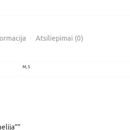
ormacija
Atsiliepimai (0)
M, S
elija””