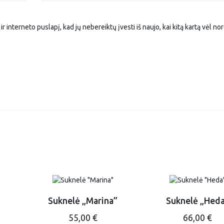
r interneto puslapį, kad jų nebereiktų įvesti iš naujo, kai kitą kartą vėl no
Suknelė „Marina”
Suknelė „Hed
This
Thi
55,00
€
66,00
€