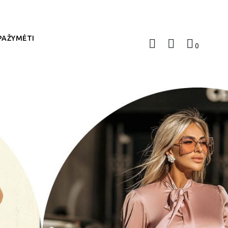
PAŽYMĖTI
0