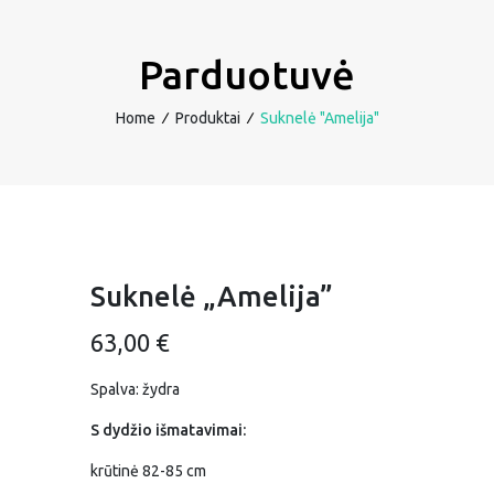
Parduotuvė
Home
∕
Produktai
∕
Suknelė "Amelija"
Suknelė „Amelija”
63,00
€
Spalva: žydra
S dydžio išmatavimai:
krūtinė 82-85 cm