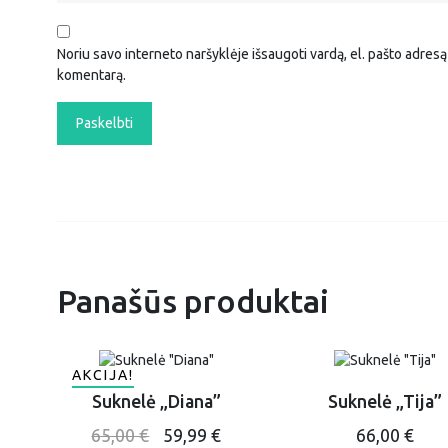
Noriu savo interneto naršyklėje išsaugoti vardą, el. pašto adresą i
komentarą.
Panašūs produktai
AKCIJA!
Suknelė „Diana”
Suknelė „Tija”
This
This
Original
Current
65,00
€
59,99
€
66,00
€