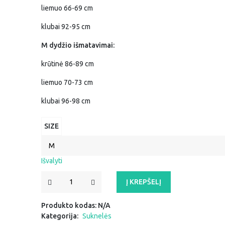
liemuo 66-69 cm
klubai 92-95 cm
M dydžio išmatavimai:
krūtinė 86-89 cm
liemuo 70-73 cm
klubai 96-98 cm
SIZE
Išvalyti
PRODUKTO
Į KREPŠELĮ
KIEKIS:
SUKNELĖ
Produkto kodas:
N/A
"AMELIJA"
Kategorija:
Suknelės